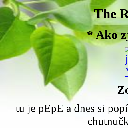
The 
* Ako z
Z
tu je pEpE a dnes si pop
chutnučk