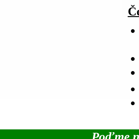
Č
Poďme na 